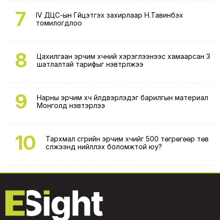
7
IV ДЦС-ын Гүйцэтгэх захирлаар Н.Тавинбэх
томилогдлоо
8
Цахилгаан эрчим хүчний хэрэглээнээс хамаарсан 3
шатлалтай тарифыг нэвтрүүлжээ
9
Нарны эрчим хүч үйлдвэрлэдэг барилгын материал
Монголд нэвтэрлээ
10
Тархмал үүсгүүрийн эрчим хүчийг 500 төгрөгөөр төв
сүлжээнд нийлүүлэх боломжтой юу?