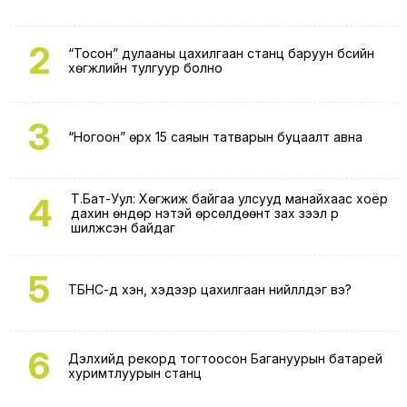
2
“Тосон” дулааны цахилгаан станц баруун бүсийн
хөгжлийн тулгуур болно
3
“Ногоон” өрх 15 саяын татварын буцаалт авна
4
Т.Бат-Уул: Хөгжиж байгаа улсууд манайхаас хоёр
дахин өндөр үнэтэй өрсөлдөөнт зах зээл рүү
шилжсэн байдаг
5
ТБНС-д хэн, хэдээр цахилгаан нийлүүлдэг вэ?
6
Дэлхийд рекорд тогтоосон Багануурын батарей
хуримтлуурын станц