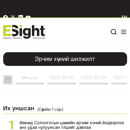
EN
Эрчим хүчний шилжилт
Өнөөдөр
2026-08-05
2026-08-04
2026-0
Их уншсан
(Сүүлийн 1 сар)
1
Өмнөд Солонгосын цөмийн эрчим хүчний үйлдвэрлэл
анх удаа чулуужсан түлшийг давлаа