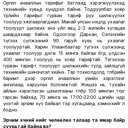
Оргил ачааллын тарифыг батлаад хэрэгжүүлэхэд
техникийн хувьд хүндрэл байна. Тодруулбал хоёр
төрлийн тарифыг гурван тариф руу шилжүүлэх
тоолуур хязгаарлагдмал. Манай улсын нөхцөлд ухаалаг
тоолуурт шилжих энэ үйл явц 2-3 жилийн хугацаа
шаардахаар байна. Одоогоор Дархан, Сэлэнгийн
түгээх сүлжээний 90 гаруй хувь нь ухаалаг
тоолууртай. Харин Улаанбаатар түгээх сүлжээнд
ухаалаг тоолуур дөнгөж 15 мянга байгаа бөгөөд үлдсэн
400 мянган тоолуур нь хоёр тарифтай. Тэгэхээр
гурван тарифт тоолуурт шилжихийн тулд зайлшгүй
техникийн шинэчлэл хийнэ. Тэр тохиолдолд төлбөрийн
баримт дээр оргил ачааллын үеийн хэрэглээг
ангилаад харуулах боломжтой. Жишээ нь, тухайн
айлын хэрэглэсэн цахилгааны төлбөр 100 мянган төгрөг
гарсан байхад 70 мянга нь 17:00-22:00 цагийн өндөр
үнэтэй эрчим хүч байвал тэр хугацаанд хэмнэхийг л
бодно.
Эрчим хүчний үнийг чөлөөлөх талаар та ямар байр
суурьтай байна вэ?