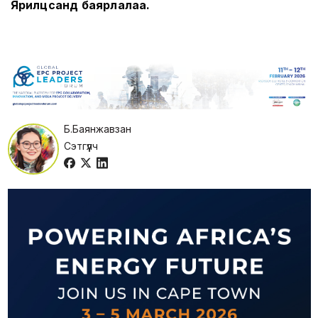
Ярилцсанд баярлалаа.
Б.Баянжавзан
Сэтгүүлч