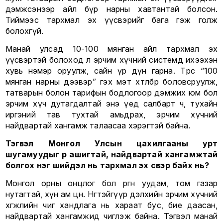
дэмжсэнээр айл бүр нарны хавтантай болсон.
Тиймээс тархмал эх үүсвэрийг бага гэж голж
болохгүй.
Манай улсад 10-100 мянган айл тархмал эх
үүсвэртэй болоход л эрчим хүчний системд ихээхэн
хувь нэмэр оруулж, сайн үр дүн гарна. Төрөөс “100
мянган нарны дээвэр” гэх мэт хөтөлбөр боловсруулж,
татварын болон тарифын бодлогоор дэмжих юм бол
эрчим хүч дутагдалтай энэ үед салбарт ч, тухайн
иргэний тав тухтай амьдрах, эрчим хүчний
найдвартай хангамж талаасаа хэрэгтэй байна.
Тэгвэл Монгол Улсын цахилгааны урт
шугамуудыг үр ашигтай, найдвартай хангамжтай
болгох нэг шийдэл нь тархмал эх үүсвэр байх нь?
Монгол орны онцлог бол өргөн уудам, том газар
нутагтай, хүн ам цөөн. Нөгөөтэйгүүр дэлхийн эрчим хүчний
хөгжлийн чиг хандлага нь хараат бус, бие даасан,
найдвартай хангамжид чиглэж байна. Тэгвэл манай