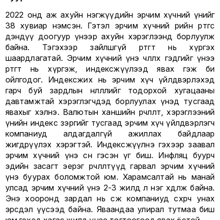
2022 онд аж ахуйн нэгжүүдийн эрчим хүчний үнийг
38 хувиар нэмсэн. Гэтэл эрчим хүчний өөрийн өртгөөс
дэндүү доогуур үнээр ахуйн хэрэглээнд борлуулж
байна. Тэгэхээр зайлшгүй өртөгт нь хүргэх
шаардлагатай. Эрчим хүчний үнэ чөлөөлөх гэдгийг үнээ
өртөгт нь хүргэж, индексжүүлээд явах гэж би
ойлгодог. Индексжих нь эрчим хүч үйлдвэрлэхэд
гарч буй зардлын нөлөөллийг тодорхой хугацааны
давтамжтай хэрэглэгчдэд борлуулах үнэд тусгаад
явахыг хэлнэ. Валютын ханшийн өөрчлөлт, хэрэглээний
үнийн индекс зэргийг тусгаад эрчим хүч үйлдвэрлэгч
компаниуд алдагдалгүй ажиллах байдлаар
жигдрүүлэх хэрэгтэй. Индексжүүлнэ гэхээр заавал
эрчим хүчний үнэ өснө гэсэн үг биш. Инфляц буурч
эдийн засагт эерэг өөрчлөлтүүд гарвал эрчим хүчний
үнэ буурах боломжтой юм. Харамсалтай нь манай
улсад эрчим хүчний үнэ 2-3 жилд л нэг хөдөлж байна.
Энэ хооронд зардал нь өсөж компаниуд сөхөрч унах
эрсдэл үүсээд байна. Яваандаа улирал тутмаа биш