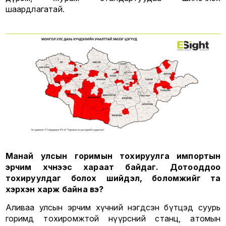
шаардлагатай.
Манай улсын горимын тохируулга импортын
эрчим хүчнээс хараат байдаг. Дотооддоо
тохируулдаг болох шийдэл, боломжийг та
хэрхэн харж байна вэ?
Аливаа улсын эрчим хүчний нэгдсэн бүтцэд суурь
горимд тохиромжтой нүүрсний станц, атомын