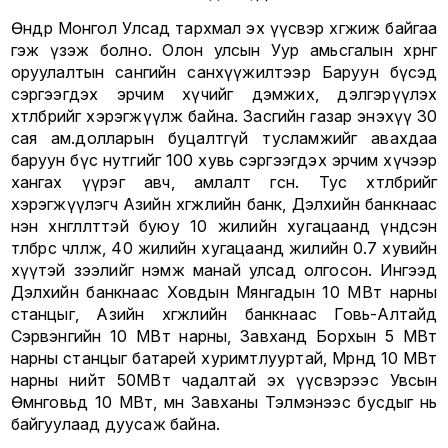
Өнөөдөр Монгол Улсад тархмал эх үүсвэр хөгжиж байгаа
гэж үзэж болно. Олон улсын Уур амьсгалын хөрөнгө
оруулалтын сангийн санхүүжилтээр Баруун бүсэд
сэргээгдэх эрчим хүчийг дэмжих, дэлгэрүүлэх
хөтөлбөрийг хэрэгжүүлж байна. Засгийн газар энэхүү 30
сая ам.долларын буцалтгүй тусламжийг авахдаа
баруун бүс нутгийг 100 хувь сэргээгдэх эрчим хүчээр
хангах үүрэг авч, амлалт өгсөн. Тус хөтөлбөрийг
хэрэгжүүлэгч Азийн хөгжлийн банк, Дэлхийн банкнаас
нэн хөнгөлөлттэй буюу 10 жилийн хугацаанд үндсэн
төлбөрөөс чөлөөлж, 40 жилийн хугацаанд жилийн 0.7 хувийн
хүүтэй зээлийг нэмж манай улсад олгосон. Ингээд
Дэлхийн банкнаас Ховдын Мянгадын 10 МВт нарны
станцыг, Азийн хөгжлийн банкнаас Говь-Алтайд
Сэрвэнгийн 10 МВт нарны, Завханд Борхын 5 МВт
нарны станцыг батарей хуримтлууртай, Мөрөнд 10 МВт
нарны нийт 50МВт чадалтай эх үүсвэрээс Увсын
Өмнөговьд 10 МВт, мөн Завханы Тэлмэнээс бусдыг нь
байгуулаад дуусаж байна.