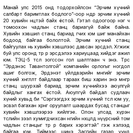
Манай улс 2015 онд тодорхойлсон “Эрчим хүчний
салбарт баримтлах бодлого”-оор өнөөдөр эрчим хүчний
20 хувийн нөөцтэй байх ёстой. Гэтэл одоогоор нэг ч
томоохон чадлын станц бариагүй байж байна.
Хувийн хэвшил станц бариад өгчих юм шиг манайхан
бодоод байгаа бололтой. Эрчим хүчний станц
байгуулах нь хувийн хэвшлээс давсан эрсдэл. Хөгжиж
буй улс оронд төр өөрөө эрсдэлээ хариуцаад хийдэг ажил
юм. ТЭЦ-5 төсөл зогссон гол шалтгаан ч энэ. Төрөөс
“Эрдэнэс Тавантолгой” компанийн орлогыг ногдол
ашиг болгож, Эрдэнэт үйлдвэрийн мөнгийг эрчим
хүчний хөнгөлөлт байдлаар тараах биш харин энэ мөнгөөр
станц шуурхай бариад эрчим хүчнийхээ аюулгүй
байдлыг хангах ёстой. Аюулгүй байдал судлаач
хүний хувьд би “Сэргээгдэх эрчим хүчний төсөл юм уу,
эсвэл багахан хөрөнгө оруулалт шаардах бусад станцыг
хувийн хэвшлээрээ хийлгэе. Олон улсад хүрэн
төслийн зээл хумигдчихсан өнөөгийн нөхцөлд нүүрсний том
чадлын станцыг төр өөрөө барих хэрэгтэй” гэж хэлээд
байгаа юм. Тиймээс шинэ Засгийн газар үүнд