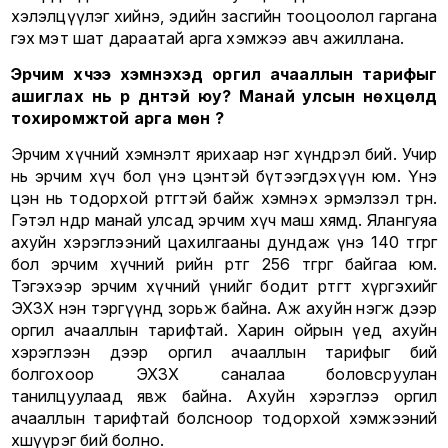
хэлэлцүүлэг хийнэ, эдийн засгийн тооцоолол гаргана
гэх мэт шат дараатай арга хэмжээ авч ажиллана.
Эрчим хүчээ хэмнэхэд оргил ачааллын тарифыг
ашиглах нь үр дүнтэй юу? Манай улсын нөхцөлд
тохиромжтой арга мөн үү?
Эрчим хүчний хэмнэлт ярихаар нэг хүндрэл бий. Учир
нь эрчим хүч бол үнэ цэнтэй бүтээгдэхүүн юм. Үнэ
цэн нь тодорхой өртөгтэй байж хэмнэх эрмэлзэл төрнө.
Гэтэл өнөөдөр манай улсад эрчим хүч маш хямд. Ялангуяа
ахуйн хэрэглээний цахилгааны дундаж үнэ 140 төгрөг
бол эрчим хүчний өөрийн өртөг 256 төгрөг байгаа юм.
Тэгэхээр эрчим хүчний үнийг бодит өртөгт хүргэхийг
ЭХЗХ нэн тэргүүнд зорьж байна. Аж ахуйн нэгж дээр
оргил ачааллын тарифтай. Харин ойрын үед ахуйн
хэрэглээн дээр оргил ачааллын тарифыг бий
болгохоор ЭХЗХ саналаа боловсруулан
танилцуулаад явж байна. Ахуйн хэрэглээ оргил
ачааллын тарифтай болсноор тодорхой хэмжээний
хөшүүрэг бий болно.