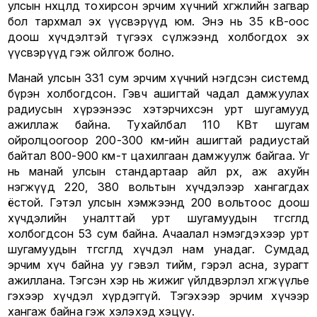
улсын нөхцөлд тохирсон эрчим хүчний хөгжлийн загвар
бол тархмал эх үүсвэрүүд юм. Энэ нь 35 кВ-оос
доош хүчдэлтэй түгээх сүлжээнд холбогдох эх
үүсвэрүүд гэж ойлгож болно.
Манай улсын 331 сум эрчим хүчний нэгдсэн системд
бүрэн холбогдсон. Гэвч ашигтай чадал дамжуулах
радиусын хүрээнээс хэтэрчихсэн урт шугамууд
ажиллаж байна. Тухайлбал 110 КВт шугам
ойролцоогоор 200-300 км-ийн ашигтай радиустай
байтал 800-900 км-т цахилгаан дамжуулж байгаа. Уг
нь манай улсын стандартаар айл өрх, аж ахуйн
нэгжүүд 220, 380 вольтын хүчдэлээр хангагдах
ёстой. Гэтэл улсын хэмжээнд 200 вольтоос доош
хүчдэлийн уналттай урт шугамуудын төгсгөлд
холбогдсон 53 сум байна. Ачаалал нэмэгдэхээр урт
шугамуудын төгсгөлд хүчдэл нам унадаг. Сумдад
эрчим хүч байна уу гэвэл тийм, гэрэл асна, зурагт
ажиллана. Тэгсэн хэр нь жижиг үйлдвэрлэл хөгжүүлье
гэхээр хүчдэл хүрдэггүй. Тэгэхээр эрчим хүчээр
хангаж байна гэж хэлэхэд хэцүү.