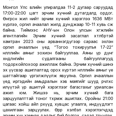
Монгол Улс өвлийн улиралдаа 11-2 дугаар саруудад
17:00-22:00 цагт эрчим хүчний дутагдалд ордог.
Өнгөрсөн жил нийт эрчим хүчний хэрэглээ 1636 МВт
хүрлээ, оргил ачаалал жилд дунджаар 10-11 хувь өсөж
байна. Тиймээс АНУ-ын Олон улсын хөгжлийн
агентлагийн Эрчим хүчний засаглал хөтөлбөртэй
хамтран 2023 оны арваннэгдүгээр сараас эхлэн
оргил ачааллын үед “Тогоо тохируулъя 17-22”
нөлөөллийн аяныг зохион байгууллаа. Аяны үр дүнг
хөндлөнгийн судалгааны байгууллагууд
тодорхойлохоор ажиллаж байна. Эрчим хүчний шинэ
эх үүсвэр ашиглалтад орох хүртэл нөлөөллийн аяныг үе
шаттайгаар үргэлжлүүлж явуулна. Оргил ачааллын
үед иргэдийн амьдралын хэв маягийг шууд өөрчлөхөөс
илүүтэй үр ашиггүй хэрэглээг багасгахыг уриалсан
ажил юм. Жишээ нь, эрчим хүчний бага
зарцуулалттай тоног төхөөрөмж ашиглах. Оройны 21:00
цагаас хойш айл өрхүүд хувцас угаалга, индүүдлэгт
цахилгаан зарцуулах. Өөрөөр хэлбэл хэрэглэгчдэд
эрчим хүч хэмнэх дадлыг бий болгох, сэдэл төрүүлэх,