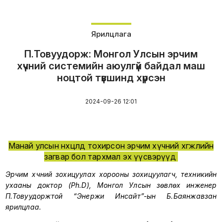
Ярилцлага
П.Товуудорж: Монгол Улсын эрчим
хүчний системийн аюулгүй байдал маш
ноцтой түвшинд хүрсэн
2024-09-26 12:01
Манай улсын нөхцөлд тохирсон эрчим хүчний хөгжлийн
загвар бол тархмал эх үүсвэрүүд
Эрчим хүчний зохицуулах хорооны зохицуулагч, техникийн
ухааны доктор (Ph.D), Монгол Улсын зөвлөх инженер
П.Товуудоржтой “Энержи Инсайт”-ын Б.Баянжавзан
ярилцлаа.