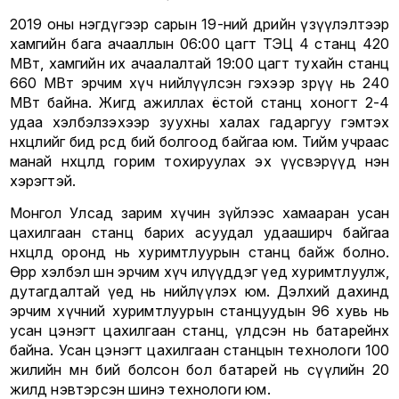
2019 оны нэгдүгээр сарын 19-ний өдрийн үзүүлэлтээр
хамгийн бага ачааллын 06:00 цагт ТЭЦ 4 станц 420
МВт, хамгийн их ачаалалтай 19:00 цагт тухайн станц
660 МВт эрчим хүч нийлүүлсэн гэхээр зөрүү нь 240
МВт байна. Жигд ажиллах ёстой станц хоногт 2-4
удаа хэлбэлзэхээр зуухны халах гадаргуу гэмтэх
нөхцөлийг бид өөрсдөө бий болгоод байгаа юм. Тийм учраас
манай нөхцөлд горим тохируулах эх үүсвэрүүд нэн
хэрэгтэй.
Монгол Улсад зарим хүчин зүйлээс хамааран усан
цахилгаан станц барих асуудал удааширч байгаа
нөхцөлд оронд нь хуримтлуурын станц байж болно.
Өөрөөр хэлбэл шөнө эрчим хүч илүүддэг үед хуримтлуулж,
дутагдалтай үед нь нийлүүлэх юм. Дэлхий дахинд
эрчим хүчний хуримтлуурын станцуудын 96 хувь нь
усан цэнэгт цахилгаан станц, үлдсэн нь батарейнх
байна. Усан цэнэгт цахилгаан станцын технологи 100
жилийн өмнө бий болсон бол батарей нь сүүлийн 20
жилд нэвтэрсэн шинэ технологи юм.