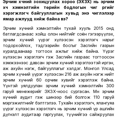
Эрчим хүчний зохицуулах хороо (ЭХЗХ) нь эрчим
хүч хэмнэлтийн төрийн бодлогын чиг үүргийг
хэрэгжүүлэгч байгууллагын хувьд энэ чиглэлээр
ямар ажлууд хийж байна вэ?
Эрчим хүчний хэмнэлтийн тухай хууль 2015 онд
батлагдсанаас хойш олон нийтийг соён гэгээрүүлэх,
эрчим хүчний үүрэг хүлээсэн хэрэглэгч нарыг
тодорхойлох, тэдгээрийн босгыг Засгийн газрын
хуралдаанаар тогтоох ажлыг хийж байна. Үүрэг
хүлээсэн хэрэглэгч гэж Засгийн газраас тогтоосон
хэмжээнээс давсан эрчим хүчний хэрэглээтэй иргэн,
аж ахуйн нэгж, байгууллагыг хэлдэг. Монгол Улсад
эрчим хүчний үүрэг хүлээсэн 216 аж ахуйн нэгж нийт
эрчим хүчний 60 орчим хувийг хэрэглэж байна.
Үүнтэй уялдуулан эрчим хүчний хэмнэлтийн 300
гаруй менежерийг ЭХЗХ-ноос сургасан. Мөн эрчим
хүчний аудит гэж шинээр бий болгож 110 гаруй
мэргэжилтнийг бэлтгэлээ. Тухайн хэрэглэгч, ялангуяа
үүрэг хүлээсэн хэрэглэгч нь эрчим хүчний үр ашгийн
дүгнэлт аудитаар гаргуулах, түүнийгээ сайжруулах