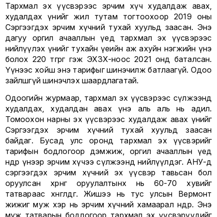
Тархмал эх үүсвэрээс эрчим хүч худалдаж авах,
худалдах үнийг жил тутам тогтоохоор 2019 оны
Сэргээгдэх эрчим хүчний тухай хуульд заасан. Энэ
дагуу оргил ачааллын үед тархмал эх үүсвэрээс
нийлүүлэх үнийг тухайн үеийн аж ахуйн нэгжийн үнэ
болох 220 төгрөг гэж ЭХЗХ-ноос 2021 онд баталсан.
Үүнээс хойш энэ тарифыг шинэчилж батлаагүй. Одоо
зайлшгүй шинэчлэх шаардлагатай.
Одоогийн журмаар, тархмал эх үүсвэрээс сүлжээнд
худалдах, худалдан авах үнэ аль аль нь адил.
Томоохон нарны эх үүсвэрээс худалдаж авах үнийг
Сэргээгдэх эрчим хүчний тухай хуульд заасан
байдаг. Бусад улс оронд тархмал эх үүсвэрийг
тарифын бодлогоор дэмжиж, оргил ачааллын үед
өндөр үнээр эрчим хүчээ сүлжээнд нийлүүлдэг. АНУ-д
сэргээгдэх эрчим хүчний эх үүсвэр тавьсан бол
оруулсан хөрөнгө оруулалтынх нь 60-70 хувийг
татвараас хөнгөлдөг. Жишээ нь тус улсын Вермонт
жижиг муж хэр нь эрчим хүчний хамаарал өндөр. Энэ
муж татварын бодлогоор тархмал эх үүсвэрүүдийг