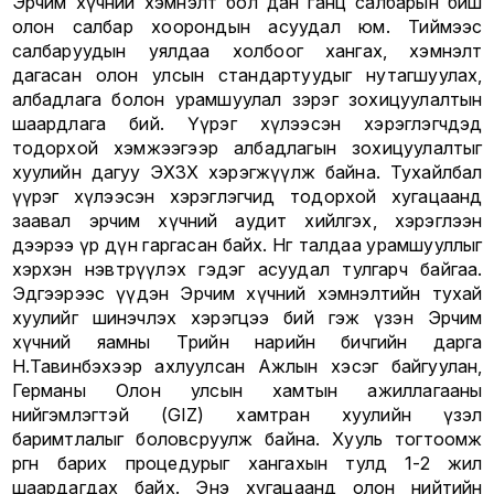
Эрчим хүчний хэмнэлт бол дан ганц салбарын биш
олон салбар хоорондын асуудал юм. Тиймээс
салбаруудын уялдаа холбоог хангах, хэмнэлт
дагасан олон улсын стандартуудыг нутагшуулах,
албадлага болон урамшуулал зэрэг зохицуулалтын
шаардлага бий. Үүрэг хүлээсэн хэрэглэгчдэд
тодорхой хэмжээгээр албадлагын зохицуулалтыг
хуулийн дагуу ЭХЗХ хэрэгжүүлж байна. Тухайлбал
үүрэг хүлээсэн хэрэглэгчид тодорхой хугацаанд
заавал эрчим хүчний аудит хийлгэх, хэрэглээн
дээрээ үр дүн гаргасан байх. Нөгөө талдаа урамшууллыг
хэрхэн нэвтрүүлэх гэдэг асуудал тулгарч байгаа.
Эдгээрээс үүдэн Эрчим хүчний хэмнэлтийн тухай
хуулийг шинэчлэх хэрэгцээ бий гэж үзэн Эрчим
хүчний яамны Төрийн нарийн бичгийн дарга
Н.Тавинбэхээр ахлуулсан Ажлын хэсэг байгуулан,
Германы Олон улсын хамтын ажиллагааны
нийгэмлэгтэй (GIZ) хамтран хуулийн үзэл
баримтлалыг боловсруулж байна. Хууль тогтоомж
өргөн барих процедурыг хангахын тулд 1-2 жил
шаардагдах байх. Энэ хугацаанд олон нийтийн