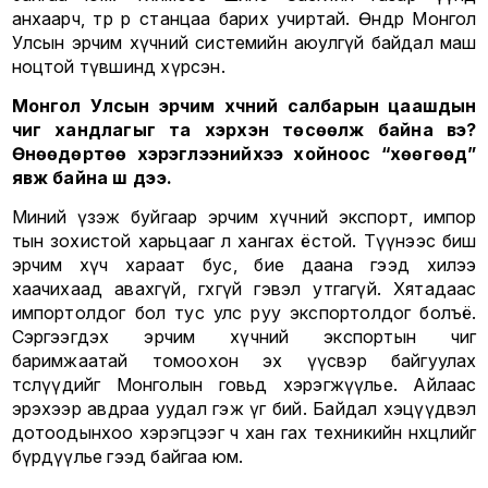
анхаарч, төр өөрөө станцаа барих учиртай. Өнөөдөр Монгол
Улсын эрчим хүчний системийн аюулгүй байдал маш
ноцтой түвшинд хүрсэн.
Монгол Улсын эрчим хүчний салбарын цаашдын
чиг хандлагыг та хэрхэн төсөөлж байна вэ?
Өнөөдөртөө хэрэглээнийхээ хойноос “хөөгөөд”
явж байна шүү дээ.
Миний үзэж буйгаар эрчим хүчний экспорт, импор
тын зохистой харьцааг л хангах ёстой. Түүнээс биш
эрчим хүч хараат бус, бие даана гээд хилээ
хаачихаад авахгүй, өгөхгүй гэвэл утгагүй. Хятадаас
импортолдог бол тус улс руу экспортолдог болъё.
Сэргээгдэх эрчим хүчний экспортын чиг
баримжаатай томоохон эх үүсвэр байгуулах
төслүүдийг Монголын говьд хэрэгжүүлье. Айлаас
эрэхээр авдраа уудал гэж үг бий. Байдал хэцүүдвэл
дотоодынхоо хэрэгцээг ч хан гах техникийн нөхцөлийг
бүрдүүлье гээд байгаа юм.