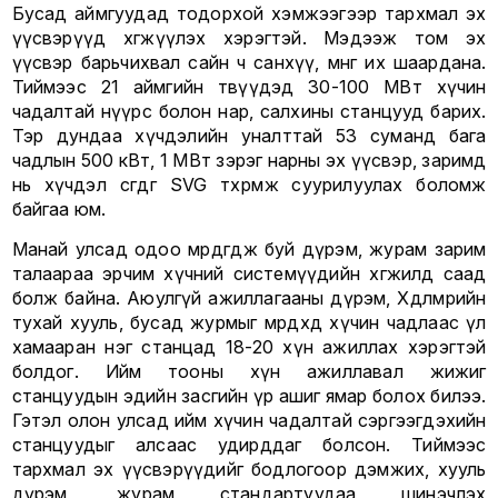
Бусад аймгуудад тодорхой хэмжээгээр тархмал эх
үүсвэрүүд хөгжүүлэх хэрэгтэй. Мэдээж том эх
үүсвэр барьчихвал сайн ч санхүү, мөнгө их шаардана.
Тиймээс 21 аймгийн төвүүдэд 30-100 МВт хүчин
чадалтай нүүрс болон нар, салхины станцууд барих.
Тэр дундаа хүчдэлийн уналттай 53 суманд бага
чадлын 500 кВт, 1 МВт зэрэг нарны эх үүсвэр, заримд
нь хүчдэл өсгөдөг SVG төхөөрөмж суурилуулах боломж
байгаа юм.
Манай улсад одоо мөрдөгдөж буй дүрэм, журам зарим
талаараа эрчим хүчний системүүдийн хөгжилд саад
болж байна. Аюулгүй ажиллагааны дүрэм, Хөдөлмөрийн
тухай хууль, бусад журмыг мөрдөхөд хүчин чадлаас үл
хамааран нэг станцад 18-20 хүн ажиллах хэрэгтэй
болдог. Ийм тооны хүн ажиллавал жижиг
станцуудын эдийн засгийн үр ашиг ямар болох билээ.
Гэтэл олон улсад ийм хүчин чадалтай сэргээгдэхийн
станцуудыг алсаас удирддаг болсон. Тиймээс
тархмал эх үүсвэрүүдийг бодлогоор дэмжих, хууль
дүрэм, журам стандартуудаа шинэчлэх