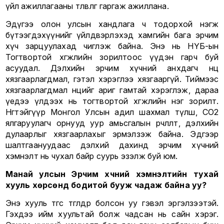
үйл ажиллагааны төлөвлөгөө гаргаж ажиллана.
Эдүгээ олон улсын хандлага ч тодорхой нэгж
бүтээгдэхүүнийг үйлдвэрлэхэд хамгийн бага эрчим
хүч зарцуулахад чиглэж байна. Энэ нь НҮБ-ын
Тогтвортой хөгжлийн зорилтоос үүдэн гарч буй
асуудал. Дэлхийн эрчим хүчний анхдагч нөөц
хязгаарлагдмал, гэтэл хэрэглээ хязгааргүй. Тиймээс
хязгаарлагдмал нөөцийг ариг гамтай хэрэглэж, дараа
үедээ үлдээх нь тогтвортой хөгжлийн нэг зорилт.
Нөгөөтэйгүүр Монгол Улсын адил шахмал түлш, CO2
ялгаруулагч орнууд уур амьсгалын өөрчлөлт, дэлхийн
дулаарлыг хязгаарлахыг эрмэлзэж байна. Эдгээр
шалтгаануудаас дэлхий дахинд эрчим хүчний
хэмнэлт нь чухал байр суурь эзэлж буй юм.
Манай улсын Эрчим хүчний хэмнэлтийн тухай
хууль хөрсөнд бодитой бууж чадаж байна уу?
Энэ хууль төгс төгөлдөр болсон уу гэвэл эргэлзээтэй.
Гэхдээ ийм хуультай болж чадсан нь сайн хэрэг.