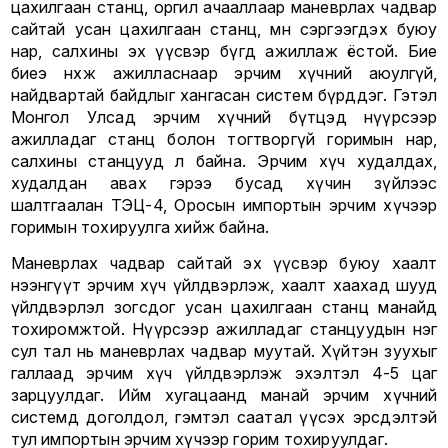
цахилгаан станц, оргил ачааллаар маневрлах чадвар
сайтай усан цахилгаан станц, мөн сэргээгдэх буюу
нар, салхины эх үүсвэр бүгд ажиллаж ёстой. Бие
биеэ нөхөж ажилласнаар эрчим хүчний аюулгүй,
найдвартай байдлыг хангасан систем бүрддэг. Гэтэл
Монгол Улсад эрчим хүчний бүтцэд нүүрсээр
ажилладаг станц болон тогтворгүй горимын нар,
салхины станцууд л байна. Эрчим хүч худалдах,
худалдан авах гэрээ бусад хүчин зүйлээс
шалтгаалан ТЭЦ-4, Оросын импортын эрчим хүчээр
горимын тохируулга хийж байна.
Маневрлах чадвар сайтай эх үүсвэр буюу хаалт
нээнгүүт эрчим хүч үйлдвэрлэж, хаалт хаахад шууд
үйлдвэрлэл зогсдог усан цахилгаан станц манайд
тохиромжтой. Нүүрсээр ажилладаг станцуудын нэг
сул тал нь маневрлах чадвар муутай. Хүйтэн зуухыг
галлаад эрчим хүч үйлдвэрлэж эхэлтэл 4-5 цаг
зарцуулдаг. Ийм хугацаанд манай эрчим хүчний
системд доголдол, гэмтэл саатал үүсэх эрсдэлтэй
тул импортын эрчим хүчээр горим тохируулдаг.