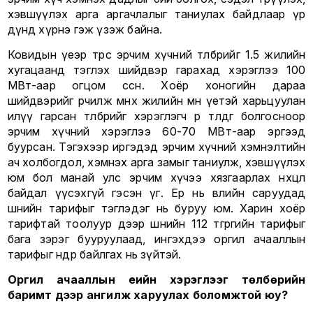
хэвшүүлэх арга аргачлалыг таниулах байдлаар үр
дүнд хүрнэ гэж үзэж байна.
Ковидын үеэр төрөөс эрчим хүчний төлбөрийг 1.5 жилийн
хугацаанд тэглэх шийдвэр гарахад хэрэглээ 100
МВт-аар огцом өссөн. Хоёр хоногийн дараа
шийдвэрийг өөрчилж өмнөх жилийн мөн үетэй харьцуулан
илүү гарсан төлбөрийг хэрэглэгч өөрөө төлдөг болгосноор
эрчим хүчний хэрэглээ 60-70 МВт-аар эргээд
буурсан. Тэгэхээр иргэдэд эрчим хүчний хэмнэлтийн
ач холбогдол, хэмнэх арга замыг таниулж, хэвшүүлэх
юм бол манай улс эрчим хүчээ хязгаарлах нөхцөл
байдал үүсэхгүй гэсэн үг. Ер нь өвлийн саруудад
шөнийн тарифыг тэглэдэг нь буруу юм. Харин хоёр
тарифтай тоолуур дээр шөнийн 112 төгрөгийн тарифыг
бага зэрэг бууруулаад, ингэхдээ оргил ачааллын
тарифыг өндөр байлгах нь зүйтэй.
Оргил ачааллын үеийн хэрэглээг төлбөрийн
баримт дээр ангилж харуулах боломжтой юу?