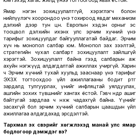
юм гэхэд хагас жилд үнээ тогтоогоод явах ёстой.
Ямар нэгэн зохицуулалтгүй, хэрэглэгч болон
нийлүүлэгч хоорондоо үнэ тохироод явдаг механизм
дэлхий дээр тун цөөн. Европын хэдэн орныг эс
тооцвол дэлхийн ихэнх улс эрчим хүчний үнэ
тарифыг зохицуулдаг байгууллагатай байдаг. Эрчим
хүч нь монопол салбар юм. Монопол зах зээлтэй,
стратегийн чухал салбарт зохицуулалт зайлшгүй
хэрэгтэй. Зохицуулалт байна гээд салбарын аж
ахуйн нэгжүүд алдагдалтай ажиллах учиргүй. Харин
ч Эрчим хүчний тухай хуульд зааснаар үнэ тарифыг
ЭХЗХ тогтоохдоо үйл ажиллагааны бодит өртөг
зардалд тулгуурлах, үнийг инфляцтай уялдуулах,
ашгийн зохих түвшнийг хангах ёстой. Гэвч өнөөдөр ашиг
байтугай зардлаа ч нөхөж чадахгүй байна. Үүнийг
засахгүй бол эрчим хүчний салбарын цаашдын үйл
ажиллагаа алдагдахад эрсдэлтэй.
Тархмал эх үүсвэрийг хөгжүүлэхэд манай улс ямар
бодлогоор дэмждэг вэ?