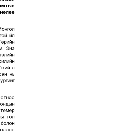
амтын
 нөлөө
Монгол
ой үйл
Төрийн
м. Энэ
лэлийн
жилийн
үхий л
сэн нь
ргийг
хотноо
ондын
нтөмөр
ны гол
 болон
бодлоо