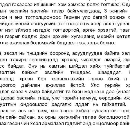
лдол гэхээсээ илүү жишиг, хэм хэмжээ болж тогтжээ. Од
ын эвслийн засгийн газар байгуулагдаад 3 жилийн
сон ч энэ тогтолцооноос Герман улс багагүй хожиж б
ийдөө манай сонгуулийн тогтолцоо нь хоёр эсхүл гурван
эг үнэт зүйлээр нэгдэж тогтвортой, өргөн хүрээтэй, төв
йн газрыг бүрдүүлж бүрэн эрхийн хугацаанд мөрийн хөтө
үүлж ажиллах боломжийг бүрдүүлдэг гэж хэлж болно.
э эвсэл нь түншүүдийн хооронд асуудлуудаа байнга хэл
цан тохирч зөвшилцөлд хүрэхэд чиглэдэг амаргүй, яр
сс байдаг. Энэ нь хамтын шийдэл хайх туйлбартай
лзэлтэй байхыг эвслийн түншүүдээс шаарддаг. Н
лцөлд хүрсэн бол хэрэгжүүлэхийн төлөө бүхий л
лцоогоо дайчлан ажиллах ёстой. Улс төрийн хүр
үүлэг хэзээ ч амар байдаггүйг та бүхэн мэднэ шүү дээ (инээ
й дараа эвслийн түншүүд улс төрийн намууд өөрсдийн иж
суртлын ондоошлоо хадгалж үлддэг нь гайхалтай.
улах нь аль нэг нам, хэн нэгэн албан тушаалтны төл
йн сайн сайхан, эх орны хөгжлийн төлөө бололцоотой 
ах гэсэн чин хүсэл эрмэлзэл гэдгийг энд онцолмоор байн