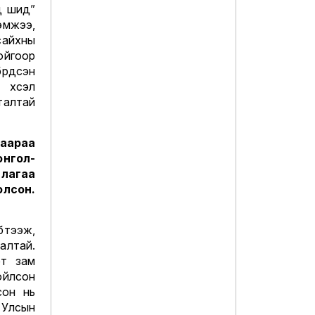
д шид”
эмжээ,
сайхны
ойгоор
үрдсэн
 хүсэл
талтай
жаараа
онгол-
лагаа
олсон.
бүтээж,
алтай.
рт зам
ойлсон
сон нь
 Улсын