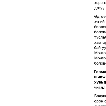
хэрэг
дагуу
Өдгөө 
хүчний
биоло
боло
тусла
хамта
байгу
Монго
Монг
болов
Герм
шилжи
хувь
чиглү
Баярл
орон 