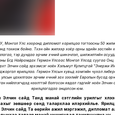
У, Монгол Улс хооронд дипломат харилцаа тогтоосны 50 жили
нд тохиож байна. Түүхэн ойн жилээр хоёр орны эдийн засгийн
лагаа, тэр дундаа эрчим хүчний шинэчлэл, шилжилтийн асуу
оны Бүгд Найрамдах Герман Улсаас Монгол Улсад суугаа Онц 
эрхт Элчин сайд эрхэмсэг ноён Хэльмут Кулитцтай "Энержи И
джаргал ярилцлаа. Герман Улсын хувьд хамгийн чухал либе
с улсын цахилгаан эрчим хүчний зах зээлийг Европын бусад ор
ган нийлүүлэгчдэд нээлттэй болгосон явдал гэдгийг ноён Элчин 
ярилцлагадаа онцолсон юм.
 Элчин сайд Танд манай сэтгүүлийн урилгыг хүлээ
ахыг зөвшөөр сөнд талархлаа илэрхийлье. Ярил
 Элчин сайд Та өөрийн ажил мэргэжил, дипломат 
лынхаа талаар манай уншигчдад танилцуулна уу.