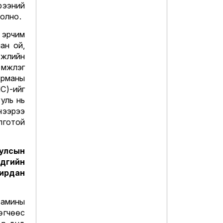
рээний
болно.
, эрчим
лан ой,
эжлийн
мжлэг
ерманы
С)-ийг
уль нь
нээрээ
готой
улсын
йдгийн
ирдан
 амины
өгчөөс