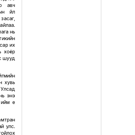
эр авч
н үйл
засаг,
айлаа.
ага нь
стикийн
сар их
ь хоёр
с шууд
ийгмийн
н хувь
Улсад
нь энэ
ийм үе
амтран
й улс.
гойлох