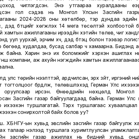
цоход чиглэгдсэн. Энэ утгаараа хуралдааны үе
лцсэн гол сэдэв нь Монгол Улсын Засгийн газры
агааны 2024-2028 оны хөтөлбөр, тэр дундаа эдийн 
с, дэд бүтцийг хөгжүүлэх 14 мега төсөлтэй холбоотой б
й хамтын ажиллагааны ирээдүйн хэтийн төлөв, чиг хандл
рүүнд уул уурхай, эрчим хүч, дэд бүтэц болон тээвэр логи
р бөгөөд худалдаа, бусад салбар ч хамаарна. Бидэнд а
ж байна. Харин энэ их боломжийг хэрхэн ашиглах н
түнш компани, аж ахуйн нэгжүүдийн хамтын ажиллагаанаа
аална.
д улс төрийн нээлттэй, ардчилсан, эрх зүйт, иргэний н
т тогтолцоог бүрдүүлж, төлөвшүүлэхэд Герман Улс ихээхэ
р оруулсаар ирсэн. Өнөөдрийн нөхцөлд Монгол 
рсан Засгийн газар байгуулагдаад байна. Герман Улс 
р ихээхэн туршлагатай. Тэрхүү туршлагаас хуваалцвал 
ихээхэн сонирхолтой байх болов уу?
шүү. ХБНГУ-ын хувьд эвслийн засгийн газар байгуулж х
ах талаар нэлээд туршлага хуримтлуулсан уламжлалта
йн засгийн газар ажиллах нь бидний хувьд онц