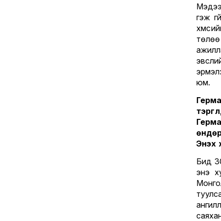
Мэдээ
гэж ү
хүмүү
төлөө
ажилл
эвсли
эрмэл
юм.
Герма
тэргү
Герм
өндөр
Энэхү
Бид 30
энэ х
Монго
туулс
ангил
саяха