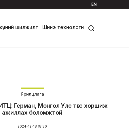
EN
хүчний шилжилт
Шинэ технологи
Ярилцлага
Ц: Герман, Монгол Улс төгс хоршиж
ажиллах боломжтой
2024-12-18 18:36