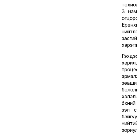
тохио
3 нам
огцор
Ерөнх
нийтл
засги
хэрэгж
Гэхдэ
харил
проце
эрмэ
зөвши
боло
хэлэлц
бүхни
үзэл 
байгу
нийти
зориул