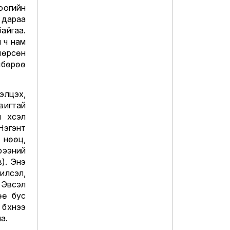
оогийн
 дараа
айгаа.
 ч нам
лөрсөн
лбөрөө
элцэх,
вигтай
 хүсэл
эгэнт
 нөөц,
ээний
в). Энэ
илсэл,
 Эвсэл
өө бус
бүхнээ
а.