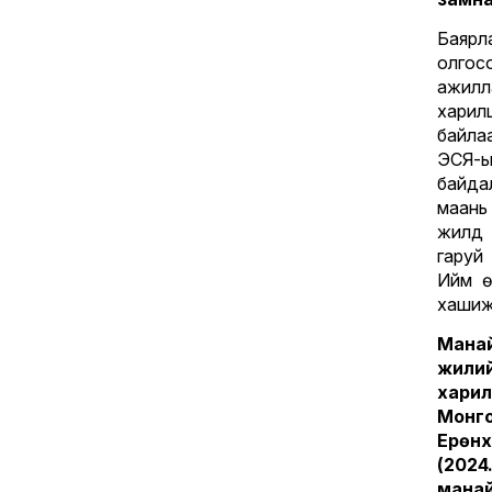
Баяр
олгос
ажилл
харил
байла
ЭСЯ-ы
байда
маань
жилүү
гаруй
Ийм ө
хашиж
Манай
жили
харил
Монг
Ерөн
(2024
мана