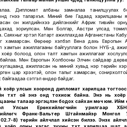
лалаа. Дипломат албаны замналаа танилцуулах б
онд гүнээ талархъя. Миний бие Гадаад харилцааны 
асан он жилүүдийнхээ дийлэнхийг Африк тивийн орн
цахад зориулсан. Мөн Болгар, Австри улсад томи
а. Саяхныг хүртэл Катарт ажиллахдаа Афганистаны Кабу
г хамаарсан. Өөрөөр хэлбэл Вена дахь Европын А
л хамтын ажиллагааны байгууллага болон НҮБ-д ажи
 хоёр болоод олон талт хамтын ажиллагааг хослуул
д байлаа. Мөн Европын Холбооны Элчин сайдаар дөрв
 хугацаанд ажилласан нь миний хувьд нэр төрийн хэр
ргөн цар хүрээтэй, олон талыг хамарсан, сонирхолто
 байгаадаа сэтгэл өндөр байдаг.
 хоёр улсын хооронд дипломат харилцаа тогтоо
йн түүхт ой энэ онд тохиож байна. Энэ нь хоёр
цааны талаар эргэцүүлэн бодох сайхан мөч юм. Ийм ү
ол Улсын Ерөнхийлөгчийн урилгаар ХБН
хийлөгч Франк-Вальтер Штайнмайэр Монгол 
.02.7-8) төрийн айлчлал хийсэн билээ. Энэхүү айлч
й хоёр орны хагас зууны түүхт харилцаа шат а