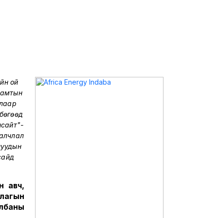
йн ой
 хамтын
длаар
бөгөөд
нсайт"-
ралчлал
нуудын
сайд
н авч,
цлагын
албаны