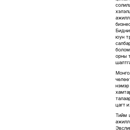
солил
хэлэ
ажилл
бизне
Бидни
юун тү
салба
болом
орны 
шалтг
Монгол
чөлөө
нэмэ
хамта
талаа
цагт 
Тийм 
ажилл
Эвсли