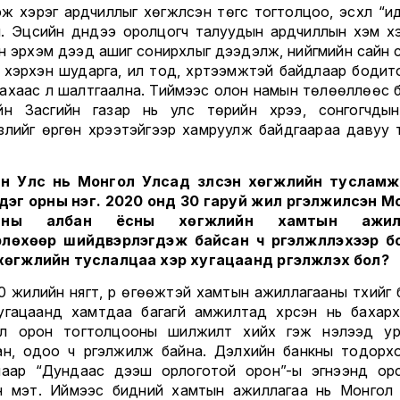
ж хэрэг ардчиллыг хөгжүүлсэн төгс тогтолцоо, эсхүл “и
гүй. Эцсийн дүндээ оролцогч талуудын ардчиллын хэм х
сийн эрхэм дээд ашиг сонирхлыг дээдэлж, нийгмийн сайн 
 хэрхэн шударга, ил тод, хүртээмжтэй байдлаар бодит
ахаас л шалтгаална. Тиймээс олон намын төлөөллөөс б
йн Засгийн газар нь улс төрийн хүрээ, сонгогчдын
злийг өргөн хүрээтэйгээр хамруулж байдгаараа давуу 
н Улс нь Монгол Улсад үзүүлсэн хөгжлийн туслам
үлдэг орны нэг. 2020 онд 30 гаруй жил үргэлжилсэн М
аны албан ёсны хөгжлийн хамтын ажил
лөхөөр шийдвэрлэгдэж байсан ч үргэлжлүүлэхээр б
ү хөгжлийн туслалцаа хэр хугацаанд үргэлжлэх бол?
 жилийн нягт, үр өгөөжтэй хамтын ажиллагааны түүхийг 
угацаанд хамтдаа багагүй амжилтад хүрсэн нь бахарх
л орон тогтолцооны шилжилт хийх гэж нэлээд у
ан, одоо ч үргэлжилж байна. Дэлхийн банкны тодорх
лаар “Дундаас дээш орлоготой орон”-ы эгнээнд ор
н мэт. Иймээс бидний хамтын ажиллагаа нь Монгол