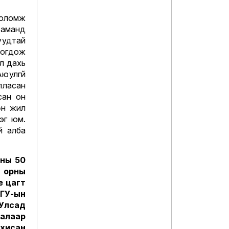
оломж
яаманд
уудтай
логдож
л дахь
юулгүй
лласан
сан он
өн жил
эг юм.
й алба
сны 50
 орны
е цагт
ГУ-ын
Улсад
лалаар
хисан