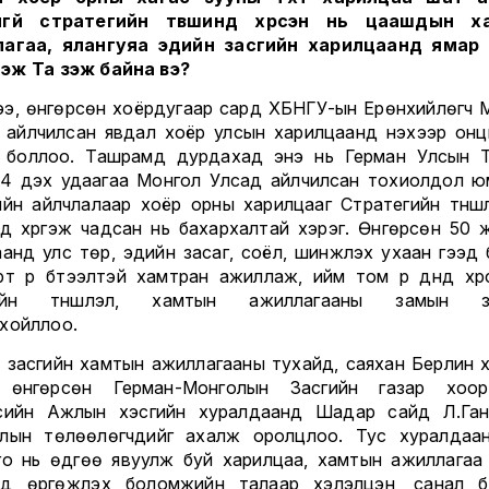
йгүй стратегийн түвшинд хүрсэн нь цаашдын х
агаа, ялангуяа эдийн засгийн харилцаанд ямар
э гэж Та үзэж байна вэ?
ээ, өнгөрсөн хоёрдугаар сард ХБНГУ-ын Ерөнхийлөгч 
 айлчилсан явдал хоёр улсын харилцаанд үнэхээр онцг
 боллоо. Ташрамд дурдахад энэ нь Герман Улсын 
үн 4 дэх удаагаа Монгол Улсад айлчилсан тохиолдол ю
ийн айлчлалаар хоёр орны харилцааг Стратегийн түнш
нд хүргэж чадсан нь бахархалтай хэрэг. Өнгөрсөн 50 
аанд улс төр, эдийн засаг, соёл, шинжлэх ухаан гээд б
рт үр бүтээлтэй хамтран ажиллаж, ийм том үр дүнд хүр
дүйн түншлэл, хамтын ажиллагааны замын зу
хойллоо.
 засгийн хамтын ажиллагааны тухайд, саяхан Берлин 
 өнгөрсөн Герман-Монголын Засгийн газар хоор
сийн Ажлын хэсгийн хуралдаанд Шадар сайд Л.Га
лын төлөөлөгчдийг ахалж оролцлоо. Тус хуралдаа
го нь өдгөө явуулж буй харилцаа, хамтын ажиллагаа
д өргөжүүлэх боломжийн талаар хэлэлцэн, санал 