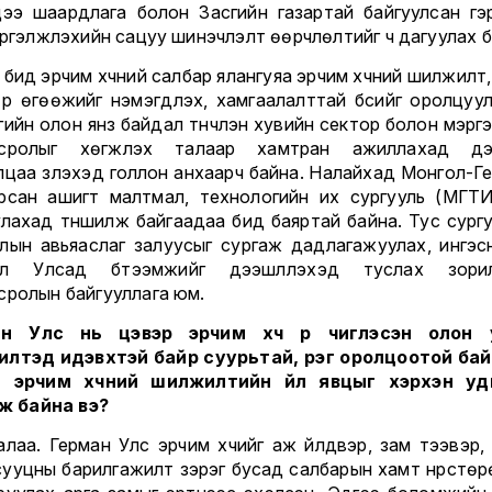
цээ шаардлага болон Засгийн газартай байгуулсан гэ
 үргэлжлэхийн сацуу шинэчлэлт өөрчлөлтийг ч дагуулах 
бид эрчим хүчний салбар ялангуяа эрчим хүчний шилжилт
 үр өгөөжийг нэмэгдүүлэх, хамгаалалттай бүсийг оролцуу
гийн олон янз байдал түүнчлэн хувийн сектор болон мэрг
всролыг хөгжүүлэх талаар хамтран ажиллахад дэ
лцаа үзүүлэхэд голлон анхаарч байна. Налайхад Монгол-Г
рсан ашигт малтмал, технологийн их сургууль (МГТИ
улахад түншилж байгаадаа бид баяртай байна. Тус сургу
лын авьяаслаг залуусыг сургаж дадлагажуулах, ингэс
ол Улсад бүтээмжийг дээшлүүлэхэд туслах зорил
сролын байгууллага юм.
ан Улс нь цэвэр эрчим хүч рүү чиглэсэн олон 
лтэд идэвхтэй байр суурьтай, үүрэг оролцоотой ба
д эрчим хүчний шилжилтийн үйл явцыг хэрхэн уд
үлж байна вэ?
алаа. Герман Улс эрчим хүчийг аж үйлдвэр, зам тээвэр,
сууцны барилгажилт зэрэг бусад салбарын хамт нүүрстөр