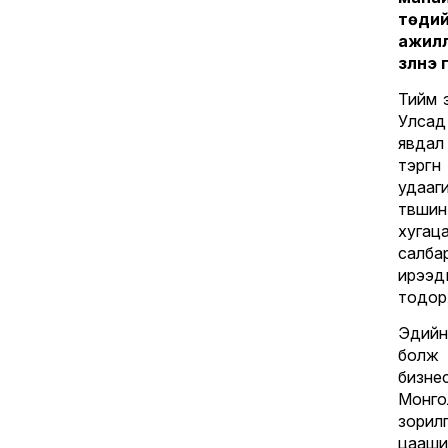
төди
ажилл
үзүүлн
Тийм 
Улсад
явдал
тэргү
удааг
түвши
хугац
салба
ирээ
тодор
Эдийн
болж
бизне
Монго
зорил
цааши