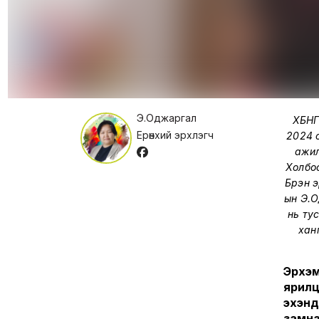
Э.Оджаргал
ХБНГ
Ерөнхий эрхлэгч
2024 о
ажил
Холбо
Бүрэн 
ын Э.О
нь ту
хан
Эрхэм
ярилц
эхэнд
замна