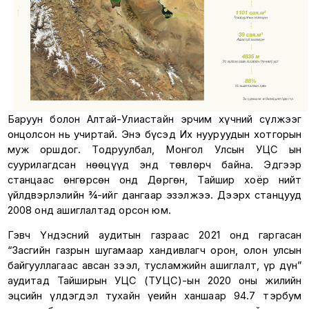
Баруун болон Алтай-Улиастайн эрчим хүчний сүлжээг
онцолсон нь учиртай. Энэ бүсэд Их нууруудын хотгорын
муж оршдог. Тодруулбал, Монгол Улсын УЦС ын
суурилагдсан нөөцүүд энд төвлөрч байна. Эдгээр
станцаас өнгөрсөн онд Дөргөн, Тайшир хоёр нийт
үйлдвэрлэлийн ¾-ийг дангаар эзэлжээ. Дээрх станцууд
2008 онд ашиглалтад орсон юм.
Гэвч Үндэсний аудитын газраас 2021 онд гаргасан
“Засгийн газрын шугамаар хандивлагч орон, олон улсын
байгууллагаас авсан зээл, тусламжийн ашиглалт, үр дүн”
аудитад Тайширын УЦС (ТУЦС)-ын 2020 оны жилийн
эцсийн үлдэгдэл тухайн үеийн ханшаар 94.7 тэрбум