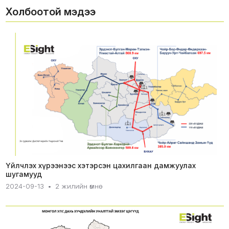
Холбоотой мэдээ
Үйлчлэх хүрээнээс хэтэрсэн цахилгаан дамжуулах
шугамууд
2024-09-13
•
2 жилийн өмнө