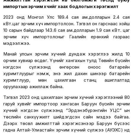
импортын эрчим хүчийг хаах бодлогын хэрэгжилт
2023 онд Монгол Улс 189.4 сая ам.долларын 2.4 сая
кВт.цаг эрчим хүч импортолсон. Тэгвэл он гарснаас хойш
10 сарын байдлаар 143.6 сая ам.долларын 1.9 сая кВт. цаг
эрчим хүч импортолсныг Гаалийн ерөнхий газраас
мэдээлжээ.
Манай улсын эрчим хүчний дундаж хэрэглээ жилд 10
орчим хувиар өсдөг. Үүнийг хангахын тулд Төвийн бүсийн
нэгдсэн сүлжээнд өнгөрсөн оноос батарейн
хуримтлуурыг нэмж, энэ жил дахин шинээр батарейн
хуримтлуур, мөн цахилгаан станц ашиглалтад
оруулахаар ажиллаж байна.
Тэгвэл 2023 онд цахилгаан эрчим хүчний хэрэглээний 80
гаруй хувийг импортоор хангасан Баруун бүсийн эрчим
хүчний нэгдсэн сүлжээнд “Эрдэнэбүрэнгийн УЦС” ын
төслийн санхүүжилт шийдэгдсэн сайн мэдээ байгаа.
Дээрх төсөл амжилттай хэрэгжсэнээр Баруун бүсээс
гадна Алтай-Улиастайн эрчим хүчний сүлжээ (АУЭХС) нд