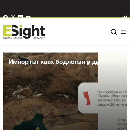
EN
Импортыг хаах бодлогын үр дүн