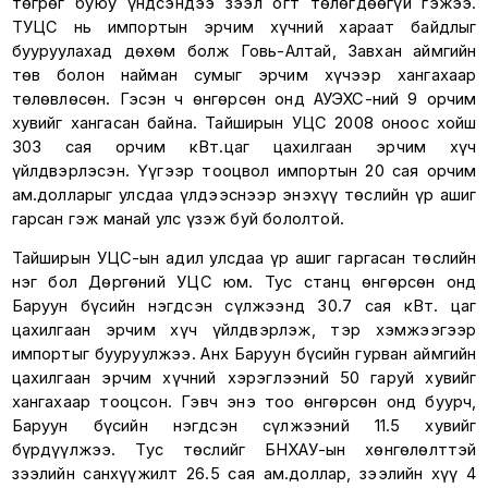
төгрөг буюу үндсэндээ зээл огт төлөгдөөгүй гэжээ.
ТУЦС нь импортын эрчим хүчний хараат байдлыг
бууруулахад дөхөм болж Говь-Алтай, Завхан аймгийн
төв болон найман сумыг эрчим хүчээр хангахаар
төлөвлөсөн. Гэсэн ч өнгөрсөн онд АУЭХС-ний 9 орчим
хувийг хангасан байна. Тайширын УЦС 2008 оноос хойш
303 сая орчим кВт.цаг цахилгаан эрчим хүч
үйлдвэрлэсэн. Үүгээр тооцвол импортын 20 сая орчим
ам.долларыг улсдаа үлдээснээр энэхүү төслийн үр ашиг
гарсан гэж манай улс үзэж буй бололтой.
Тайширын УЦС-ын адил улсдаа үр ашиг гаргасан төслийн
нэг бол Дөргөний УЦС юм. Тус станц өнгөрсөн онд
Баруун бүсийн нэгдсэн сүлжээнд 30.7 сая кВт. цаг
цахилгаан эрчим хүч үйлдвэрлэж, тэр хэмжээгээр
импортыг бууруулжээ. Анх Баруун бүсийн гурван аймгийн
цахилгаан эрчим хүчний хэрэглээний 50 гаруй хувийг
хангахаар тооцсон. Гэвч энэ тоо өнгөрсөн онд буурч,
Баруун бүсийн нэгдсэн сүлжээний 11.5 хувийг
бүрдүүлжээ. Тус төслийг БНХАУ-ын хөнгөлөлттэй
зээлийн санхүүжилт 26.5 сая ам.доллар, зээлийн хүү 4