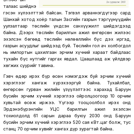
талаас шийднэ
гэсэн хүлээлттэй байсан. Тэгвэл арваннэгдүгээр сард
Шанхай хотод хоёр талын Засгийн газрын тэргүүнүүдийн
уулзалтаар төслийн үндсэн санхүүжилт шийдэгдээд
байна. Дээрх төслийн барилгын ажил өнгөрсөн жилээс
эхэлсэн бөгөөд төслийн нөлөөллийн бүс дэх иргэд,
газрын асуудлыг шийдээд буй. Төслийн гол ач холбогдол
нь импортын цахилгаан эрчим хүчний хараат байдлаас
тухайн бүс нутгийг гаргах явдал. Цаашлаад аж үйлдвэр
хөгжих суурийг тавина.
Гэвч өдөр ирэх бүр өсөн нэмэгдэж буй эрчим хүчний
хэрэглээг хангаж хүрэхээргүй байна. Тухайлбал,
өнгөрсөн гурван жилийн үзүүлэлтээс харахад Баруун
бүсийн эрчим хүчний хэрэглээ ойролцоогоор 10 орчим
хувьтай өсөж иржээ. Үүгээр тооцоолбол ирэх онд
Эрдэнэбүрэнгийн УЦС барилгын ажил эхэлсэн
тохиолдолд 61 сарын дараа буюу 2030 онд Баруун
бүсийн эрчим хүчний хэрэглээ 520 сая кВт.цаг болж, тус
станц 70 орчим хувийг хангах дүр зурагтай байна.