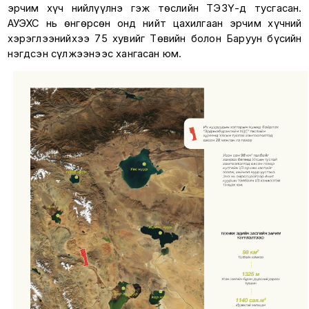
эрчим хүч нийлүүлнэ гэж төслийн ТЭЗҮ-д тусгасан.
АУЭХС нь өнгөрсөн онд нийт цахилгаан эрчим хүчний
хэрэглээнийхээ 75 хувийг Төвийн болон Баруун бүсийн
нэгдсэн сүлжээнээс хангасан юм.