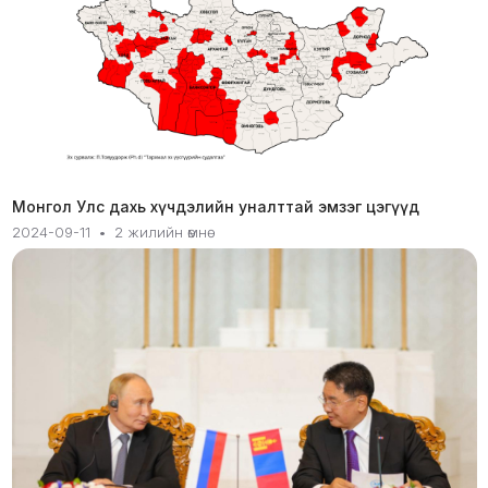
Монгол Улс дахь хүчдэлийн уналттай эмзэг цэгүүд
2024-09-11
•
2 жилийн өмнө