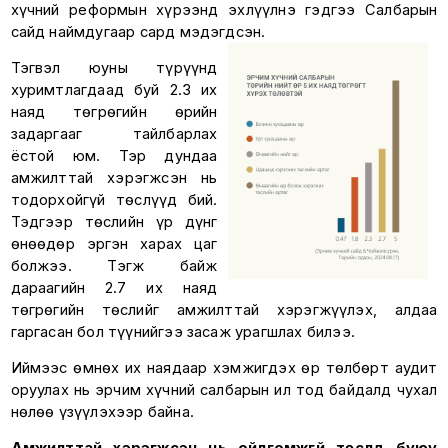
хүчний реформын хүрээнд эхлүүлнэ гэдгээ Салбарын
сайд наймдугаар сард мэдэгдсэн.
Тэгвэл юуны түрүүнд
хуримтлагдаад буй 2.3 их
наяд төгрөгийн өрийн
задаргааг тайлбарлах
ёстой юм. Тэр дундаа
амжилттай хэрэгжсэн нь
тодорхойгүй төслүүд бий.
Тэдгээр төслийн үр дүнг
өнөөдөр эргэн харах цаг
болжээ. Тэгж байж
дараагийн 2.7 их наяд
төгрөгийн төслийг амжилттай хэрэгжүүлэх, алдаа
гаргасан бол түүнийгээ засаж урагшлах билээ.
Иймээс өмнөх их наядаар хэмжигдэх өр төлбөрт аудит
оруулах нь эрчим хүчний салбарын ил тод байдалд чухал
нөлөө үзүүлэхээр байна.
Амжилттай хэрэгжсэн нь ойлгомжгүй төслүүд буюу