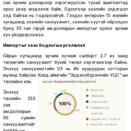
сая орчим доллароор хэрэгжүүлсэн тухай ашиглалтад
орох үеэр мэдээлж байв. Одоогоор зээлийн үлдэгдэл
хэд байгаа нь тодорхойгүй. Гэхдээ өнгөрсөн 15 жилийн
хугацаанд зээлийн санхүүжилт, зээлийн хүүтэй ойролцоо
буюу 30 сая гаруй ам.долларын импортыг орлох эрчим
хүч үйлдвэрлэжээ.
Импортыг хаах бодлогын үргэлжлэл
Ойрын хугацаанд эрчим хүчний салбарт 2.7 их наяд
төгрөгийн санхүүжилт бүхий төсөл хэрэгжихээр байна.
Энэхүү санхүүжилтийн 1/3 нь Их нууруудын хотгорын
мужид байрлах Ховд аймгийн “Эрдэнэбүрэнгийн УЦС” ын
төслийнх юм.
Энэхүү
төслийн 253
сая
ам.долларын
95 хувийн
санхүүжилтийг
БНХАУ-ын