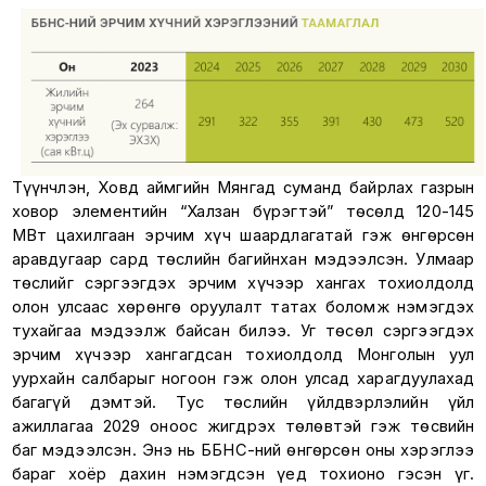
Түүнчлэн, Ховд аймгийн Мянгад суманд байрлах газрын
ховор элементийн “Халзан бүрэгтэй” төсөлд 120-145
МВт цахилгаан эрчим хүч шаардлагатай гэж өнгөрсөн
аравдугаар сард төслийн багийнхан мэдээлсэн. Улмаар
төслийг сэргээгдэх эрчим хүчээр хангах тохиолдолд
олон улсаас хөрөнгө оруулалт татах боломж нэмэгдэх
тухайгаа мэдээлж байсан билээ. Уг төсөл сэргээгдэх
эрчим хүчээр хангагдсан тохиолдолд Монголын уул
уурхайн салбарыг ногоон гэж олон улсад харагдуулахад
багагүй дэмтэй. Тус төслийн үйлдвэрлэлийн үйл
ажиллагаа 2029 оноос жигдрэх төлөвтэй гэж төсвийн
баг мэдээлсэн. Энэ нь ББНС-ний өнгөрсөн оны хэрэглээ
бараг хоёр дахин нэмэгдсэн үед тохионо гэсэн үг.