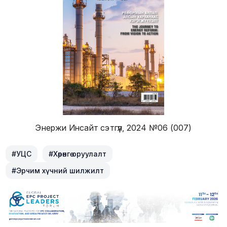
Энержи Инсайт сэтгүүл, 2024 №06 (007)
#УЦС
#Хөрөнгө оруулалт
#Эрчим хүчний шилжилт