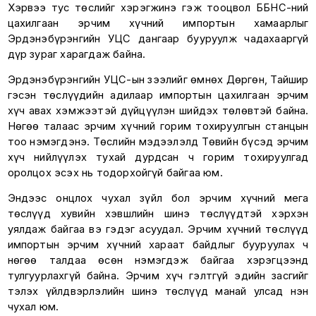
Хэрвээ тус төслийг хэрэгжинэ гэж тооцвол ББНС-ний
цахилгаан эрчим хүчний импортын хамаарлыг
Эрдэнэбүрэнгийн УЦС дангаар бууруулж чадахааргүй
дүр зураг харагдаж байна.
Эрдэнэбүрэнгийн УЦС-ын зээлийг өмнөх Дөргөн, Тайшир
гэсэн төслүүдийн адилаар импортын цахилгаан эрчим
хүч авах хэмжээтэй дүйцүүлэн шийдэх төлөвтэй байна.
Нөгөө талаас эрчим хүчний горим тохируулгын станцын
тоо нэмэгдэнэ. Төслийн мэдээлэлд Төвийн бүсэд эрчим
хүч нийлүүлэх тухай дурдсан ч горим тохируулгад
оролцох эсэх нь тодорхойгүй байгаа юм.
Эндээс онцлох чухал зүйл бол эрчим хүчний мега
төслүүд хувийн хэвшлийн шинэ төслүүдтэй хэрхэн
уялдаж байгаа вэ гэдэг асуудал. Эрчим хүчний төслүүд
импортын эрчим хүчний хараат байдлыг бууруулах ч
нөгөө талдаа өсөн нэмэгдэж байгаа хэрэгцээнд
тулгуурлахгүй байна. Эрчим хүч гэлтгүй эдийн засгийг
тэлэх үйлдвэрлэлийн шинэ төслүүд манай улсад нэн
чухал юм.