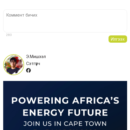
280
Илгээх
Э.Мишээл
Сэтгүүлч