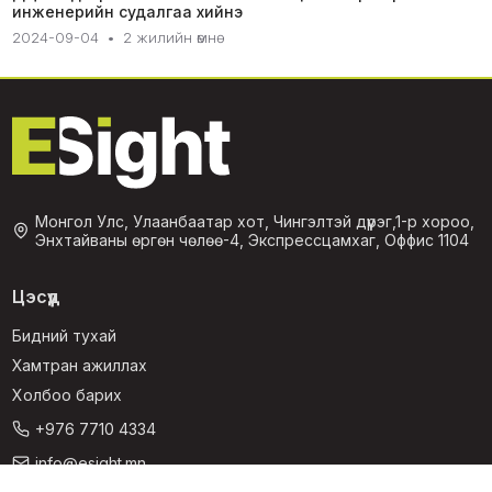
инженерийн судалгаа хийнэ
2024-09-04
•
2 жилийн өмнө
Монгол Улс, Улаанбаатар хот, Чингэлтэй дүүрэг,1-р хороо,
Энхтайваны өргөн чөлөө-4, Экспрессцамхаг, Оффис 1104
Цэсүүд
Бидний тухай
Хамтран ажиллах
Холбоо барих
+976 7710 4334
info@esight.mn