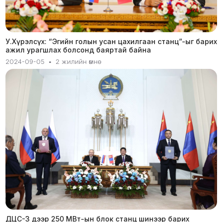
У.Хүрэлсүх: “Эгийн голын усан цахилгаан станц”-ыг барих
ажил урагшлах болсонд баяртай байна
2024-09-05
•
2 жилийн өмнө
ДЦС-3 дээр 250 МВт-ын блок станц шинээр барих