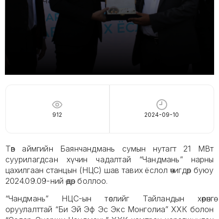
912
2024-09-10
Төв аймгийн Баянчандмань сумын нутагт 21 МВт
суурилагдсан хүчин чадалтай “Чандмань” нарны
цахилгаан станцын (НЦС) шав тавих ёслол өчигдөр буюу
2024.09.09-ний өдөр боллоо.
“Чандмань” НЦС-ын төслийг Тайландын хөрөнгө
оруулалттай “Би Эй Эф Эс Экс Монголиа” ХХК болон