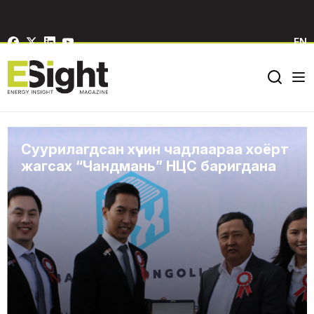
EN
Суурилагдсан хүчин чадлаараа хоёрт
жагсах “Чандмань” НЦС баригдана