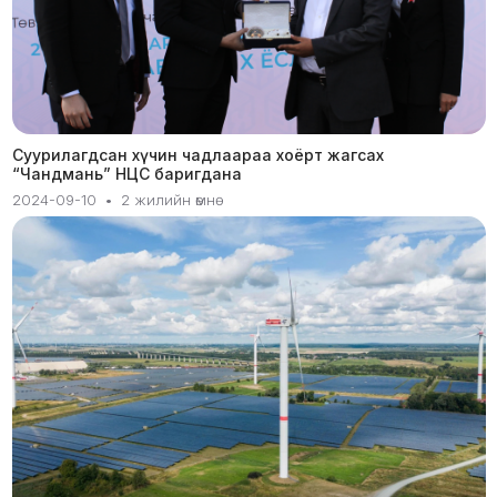
Суурилагдсан хүчин чадлаараа хоёрт жагсах
“Чандмань” НЦС баригдана
2024-09-10
•
2 жилийн өмнө