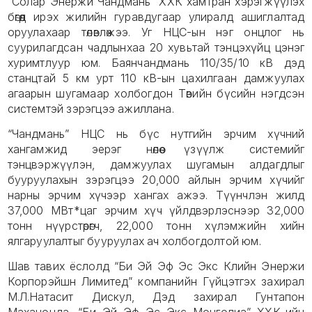
“Солар Энержи Чандмань” ХХК хамтран хэрэгжүүлэх
бөгөөд ирэх жилийн гуравдугаар улиралд ашиглалтад
оруулахаар төлөвлөжээ. Уг НЦС-ын нэг онцлог нь
суурилагдсан чадлынхаа 20 хувьтай тэнцэхүйц цэнэг
хуримтлуур юм. Баянчандмань 110/35/10 кВ дэд
станцтай 5 км урт 110 кВ-ын цахилгаан дамжуулах
агаарын шугамаар холбогдон Төвийн бүсийн нэгдсэн
системтэй зэрэгцээ ажиллана.
“Чандмань” НЦС нь бүс нутгийн эрчим хүчний
хангамжид эерэг нөлөө үзүүлж системийг
тэнцвэржүүлэн, дамжуулах шугамын алдагдлыг
бууруулахын зэрэгцээ 20,000 айлын эрчим хүчийг
нарны эрчим хүчээр хангах ажээ. Түүнчлэн жилд
37,000 МВт*цаг эрчим хүч үйлдвэрлэснээр 32,000
тонн нүүрстөрөгч, 22,000 тонн хүлэмжийн хийн
ялгаруулалтыг бууруулах ач холбогдолтой юм.
Шав тавих ёслолд “Би Эй Эф Эс Экс Клийн Энержи
Корпорэйшн Лимитед” компанийн Гүйцэтгэх захирал
М.Л.Натасит Дискул, Дэд захирал Гунтапон
Маханонда, “Би Эй Эф Эс Экс Монголиа” ХХК-ийн