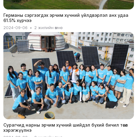
Германы сэргээгдэх эрчим хүчний үйлдвэрлэл анх удаа
61.5% хүрчээ
2024-09-06
•
2 жилийн өмнө
Сурагчид нарны эрчим хүчний шийдэл бүхий бичил төсөл
хэрэгжүүлнэ