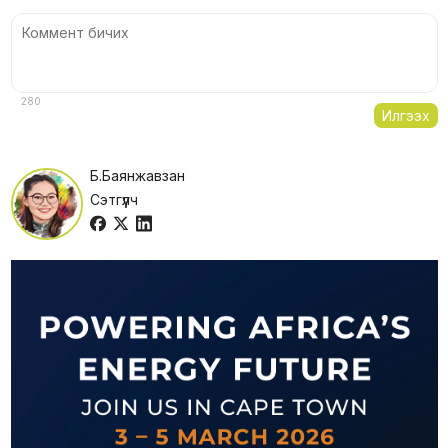
280
Илгээх
Б.Баянжавзан
Сэтгүүлч