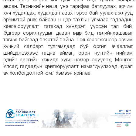
авсан. Техникийн нөхцөл, үнэ тарифаа батлуулах, эрчим
хүч худалдах, худалдан авах гэрээ байгуулах ажлууд
эрчимтэй өрнөж байсан ч цар тахлын улмаас гадаадын
хөрөнгө оруулалт татахад хүндрэл үүссэн тал бий.
Эдгээр сорилтуудыг даван өнөөдөр бид төслийнхөө шавыг
тавьж байгаад баяртай байна. Төсөл хэрэгжснээр эрчим
хүчний салбарт тулгамдаад буй оргил ачааллыг
шийдэлцэхээс гадна аймаг, орон нутгийн нийгэм
эдийн засгийн хөгжилд хувь нэмэр оруулах, Монгол
Улсад гадаадын хөрөнгө оруулалт нэмэгдүүлэхэд чухал
ач холбогдолтой юм.” хэмээн ярилаа.