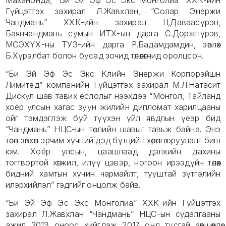
Гүйцэтгэх захирал Л.Жавхлан, “Солар Энержи
Чандмань” ХХК-ийн захирал Ц.Даваасүрэн,
Баянчандмань сумын ИТХ-ын дарга С.Доржпүрэв,
МСЭХҮХ-ны ТУЗ-ийн дарга Р.Бадамдамдин, зөвлөх
Б.Хүрэлбат болон бусад зочид төлөөлөгчид оролцсон.
“Би Эй Эф Эс Экс Клийн Энержи Корпорэйшн
Лимитед” компанийн Гүйцэтгэх захирал М.Л.Натасит
Дискул шав тавих ёслолыг нээхдээ “Монгол, Тайланд
хоёр улсын хагас зуун жилийн дипломат харилцааны
ойг тэмдэглэж буй түүхэн үйл явдлын үеэр бид
“Чандмань” НЦС-ын төслийн шавыг тавьж байна. Энэ
төсөл зөвхөн эрчим хүчний дэд бүтцийн хөрөнгө оруулалт биш
юм. Хоёр улсын, цаашлаад дэлхийн дахины
тогтвортой хөгжил, илүү цэвэр, ногоон ирээдүйн төлөөх
бидний хамтын хүчин чармайлт, тууштай зүтгэлийн
илэрхийлэл” гэдгийг онцолж байв.
“Би Эй Эф Эс Экс Монголиа” ХХК-ийн Гүйцэтгэх
захирал Л.Жавхлан “Чандмань” НЦС-ын судалгааны
ажил 2013 оноос хийгдэж 2017 онд тусгай зөвшөөрлөө