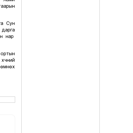
гаарын
га Сун
 дарга
эн нар
портын
хүчний
өмнөх