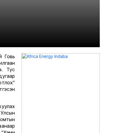
й Говь
илгаан
э. Тус
дугаар
ртлох”
тгэсэн
жуулах
 Улсын
оомтын
анаар
 “Хами