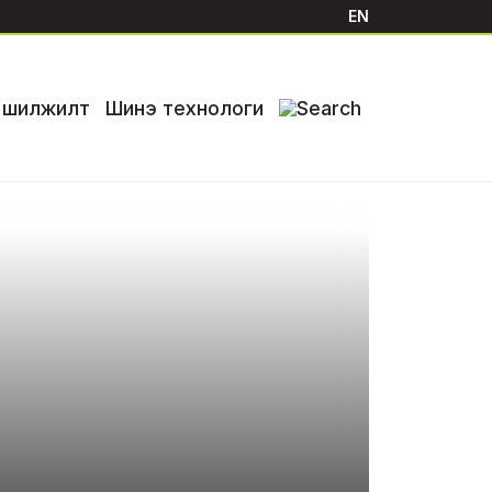
EN
й шилжилт
Шинэ технологи