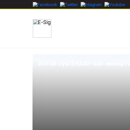
Алтай сум БНХАУ-аас импорты