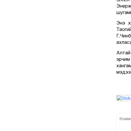
Энерж
шугам
Энэ х
Таоги
Г.Чин
ахлас
Алтай
эрчим
ханг
мэдэ