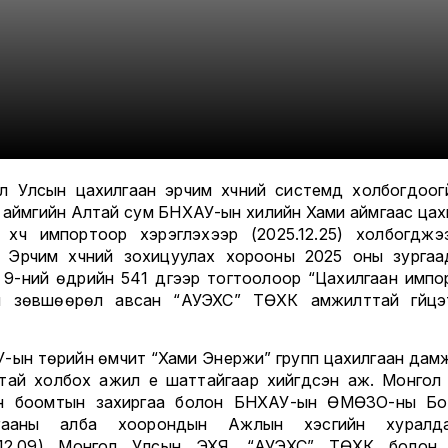
л Улсын цахилгаан эрчим хүчний системд холбогдоогү
 аймгийн Алтай сум БНХАУ-ын хилийн Хами аймгаас цах
 хүч импортоор хэрэглэхээр (2025.12.25) холбогджэ
 Эрчим хүчний зохицуулах хорооны 2025 оны зургаа
 9-ний өдрийн 541 дүгээр тогтоолоор “Цахилгаан импо
й зөвшөөрөл авсан “АУЭХС” ТӨХК амжилттай гүйцэ
а.
-ын төрийн өмчит “Хами Энержи” групп цахилгаан дам
тай холбох ажил үе шаттайгаар хийгдсэн аж. Монгол
н боомтын захиргаа болон БНХАУ-ын ӨМӨЗО-ны Б
ргааны алба хоорондын Ажлын хэсгийн хуралда
.12.09) Монгол Улсын ЭХЯ, “АУЭХС” ТӨХК болон