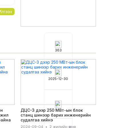
Илгээх
363
2025-12-30
ан
ДЦС-3 дээр 250 МВт-ын блок
ажил
станц шинээр барих инженерийн
байна
судалгаа хийнэ
2024-09-04
•
2 жилийн өмнө