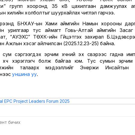
и” групп хооронд 35 кВ цахилгаан дамжуулах а
ын хилийн холболтыг шуурхайлах чиглэл гарчээ.
үрээнд БНХАУ-ын Хами аймгийн Намын хорооны дар
йн урилгаар тус аймагт Говь-Алтай аймгийн Засаг
бат, “АУЭХС” ТӨХК-ийн Гүйцэтгэх захирал Б.Цэдэвсүр
ан Ажлын хэсэг айлчилсан (2025.12.23-25) байна.
 сум сэргээгдэх эрчим хүчний эх үүсвэрээс гадна им
 хүч хэрэглэгч болж байгаа юм. Тус сумын эрчим 
амжийн талаарх мэдээллийг Энержи Инсайтын 
энээс
уншина уу
.