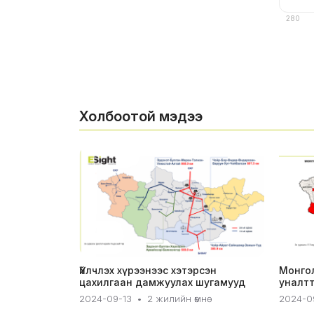
280
Холбоотой мэдээ
Үйлчлэх хүрээнээс хэтэрсэн
Монгол
цахилгаан дамжуулах шугамууд
уналтт
2024-09-13
•
2 жилийн өмнө
2024-09