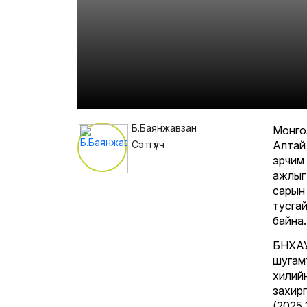
Б.Баянжавзан
Монго
Сэтгүүлч
Алтай
эрчим
ажлыг
сарын
тусга
байн
БНХАУ
шугам
хилий
захи
(2025