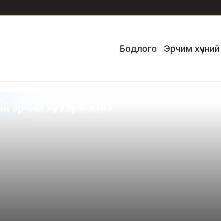
Бодлого
Эрчим хүчни
н эрчим хүч хэрэглэнэ