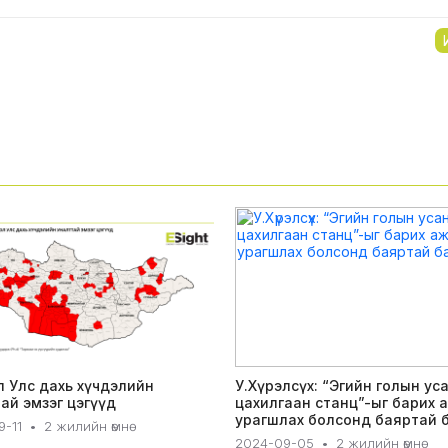
 Улс дахь хүчдэлийн
У.Хүрэлсүх: “Эгийн голын ус
ай эмзэг цэгүүд
цахилгаан станц”-ыг барих 
урагшлах болсонд баяртай 
-11
•
2 жилийн өмнө
2024-09-05
•
2 жилийн өмнө