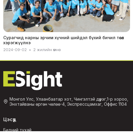
Сурагчид нарны эрчим хүчний шийдэл бүхий бичил төсөл
хэрэгжүүлнэ
2024-09-02
•
2 жилийн өмнө
Монгол Улс, Улаанбаатар хот, Чингэлтэй дүүрэг,1-р хороо,
Энхтайваны өргөн чөлөө-4, Экспрессцамхаг, Оффис 1104
Цэсүүд
Бидний тухай