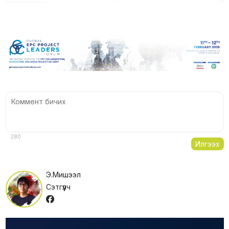
280
Илгээх
Э.Мишээл
Сэтгүүлч