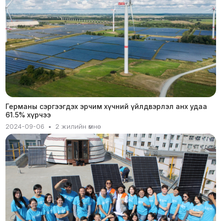
Германы сэргээгдэх эрчим хүчний үйлдвэрлэл анх удаа
61.5% хүрчээ
2024-09-06
•
2 жилийн өмнө