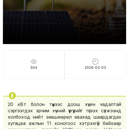
504
2026-03-03
20 кВт болон түүнээс доош хүчин чадалтай
сэргээгдэх эрчим хүчний үүсгүүрийг түгээх сүлжээнд
холбоход нийт зөвшөөрөл авахад шаардагдах
хугацаа ажлын 11 хоногоос хэтрэхгүй байхаар