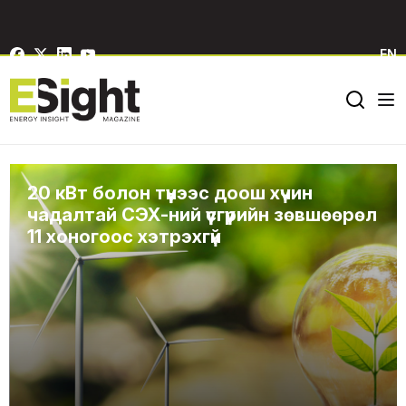
EN
20 кВт болон түүнээс доош хүчин
чадалтай СЭХ-ний үүсгүүрийн зөвшөөрөл
11 хоногоос хэтрэхгүй