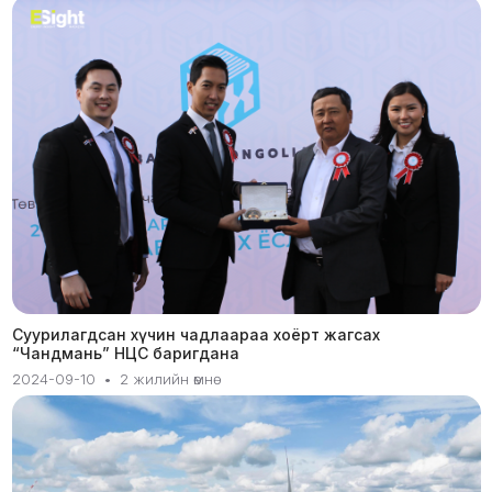
Суурилагдсан хүчин чадлаараа хоёрт жагсах
“Чандмань” НЦС баригдана
2024-09-10
•
2 жилийн өмнө