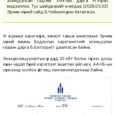
зохицуулсан гэдгийг УИХ-ын дарга Н.Учрал
мэдээллээ. Тус шийдвэрийг өчигдөр (2026.03.02)
Эрчим хүчний сайд Б.Чойжилсүрэн баталжээ.
Уг журмыг хэрэгжүүлж, хяналт тавьж ажиллахыг Эрчим
хүчний яамны Бодлогын хэрэгжилтийг зохицуулах
газрын дарга Б.Батзоригт даалгасан байна.
Энэхүү зохицуулалтын үр дүнд 20 кВт болон түүнээс доош
хүчин чадал бүхий хэрэглээг ашиглах айл өрх, ААНБ-ын
сүлжээнд холбох үйл явц хөнгөвчлөгдөхөөр байна.