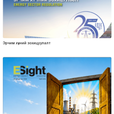
Эрчим хүчний зохицуулалт