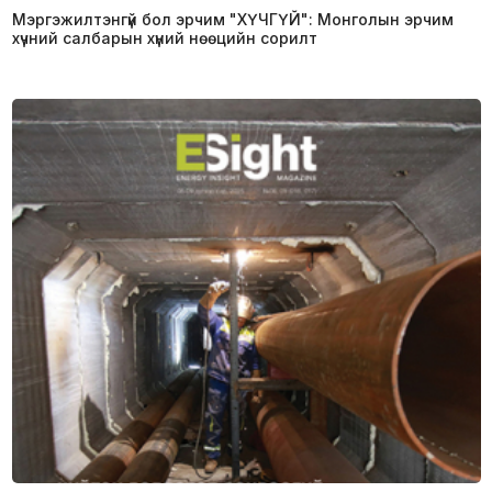
Мэргэжилтэнгүй бол эрчим "ХҮЧГҮЙ": Монголын эрчим
хүчний салбарын хүний нөөцийн сорилт