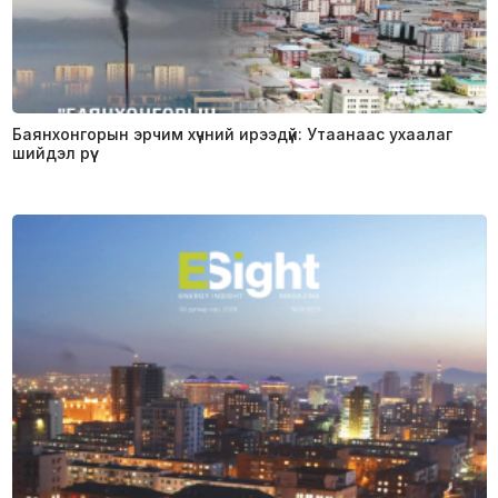
Баянхонгорын эрчим хүчний ирээдүй: Утаанаас ухаалаг
шийдэл рүү