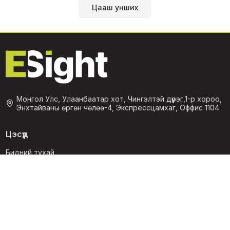
Цааш унших
Монгол Улс, Улаанбаатар хот, Чингэлтэй дүүрэг,1-р хороо,
Энхтайваны өргөн чөлөө-4, Экспрессцамхаг, Оффис 1104
Цэсүүд
Бидний тухай
Хамтран ажиллах
Холбоо барих
+976 7710 4334
info@esight.mn