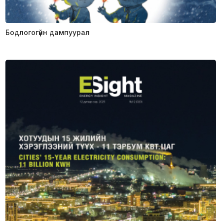
Бодлогогүйн дампуурал