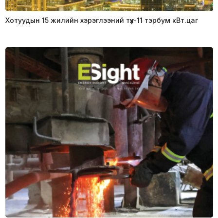
Хотуудын 15 жилийн хэрэглээний түүх-11 тэрбум кВт.цаг