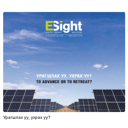
Урагшлах уу, ухрах уу?