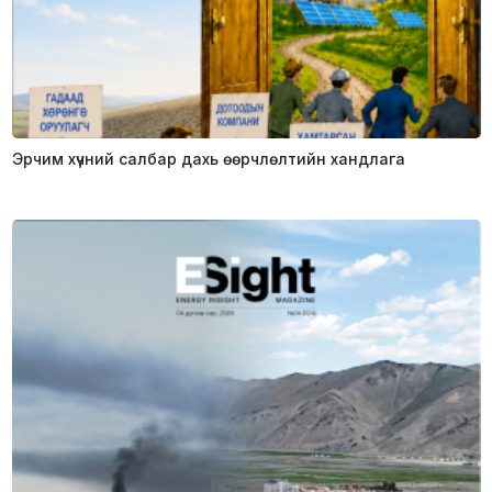
Эрчим хүчний салбар дахь өөрчлөлтийн хандлага