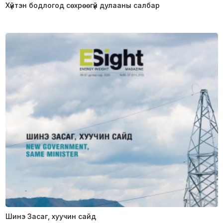
Хүйтэн бодлогод сөхрөөгүй дулааны салбар
Шинэ Засаг, хуучин сайд