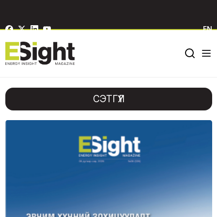
EN
СЭТГҮҮЛ